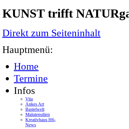
KUNST trifft NATURgar
Direkt zum Seiteninhalt
Hauptmenü:
Home
Termine
Infos
Vita
Ankes Art
Bastelwelt
Malutensilien
Kreativhaus H6-
News